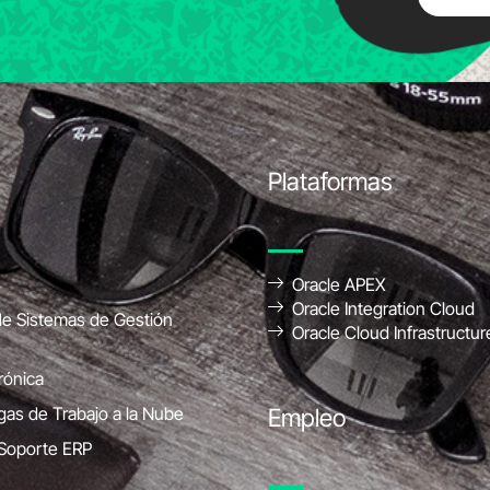
Plataformas
Oracle APEX
Oracle Integration Cloud
e Sistemas de Gestión
Oracle Cloud Infrastructur
rónica
gas de Trabajo a la Nube
Empleo
 Soporte ERP