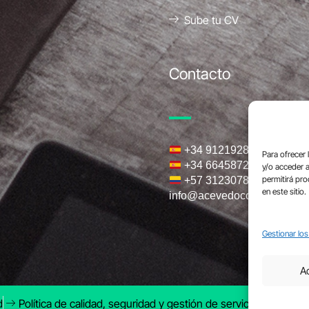
Sube tu CV
Contacto
+34 912192800
Para ofrecer 
+34 664587294
y/o acceder a
permitirá pr
+57 3123078445
en este sitio.
info@acevedocorp.com
Gestionar los
A
d
Política de calidad, seguridad y gestión de servicios
Pauta