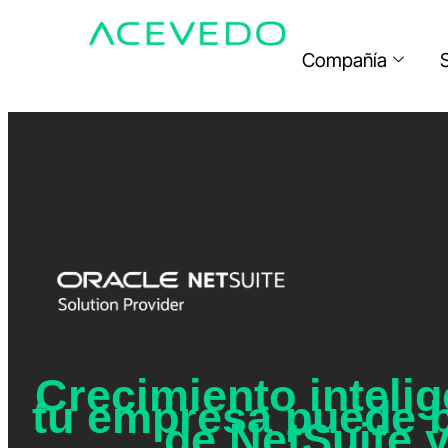
Compañía
Crecimiento inteli
tu empresa puede b
de NetSuite y