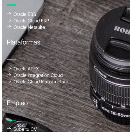
Oracle EBS
Oracle Cloud ERP
Oracle Netsuite
Plataformas
Oracle APEX
Oracle Integration Cloud
Oracle Cloud Infrastructure
Empleo
Sube tu CV