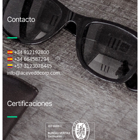
Contacto
+34 912192800
+34 664587294
+57 3123078445
info@acevedocorp.com
Certificaciones