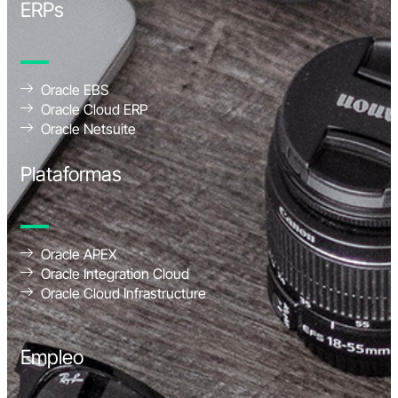
ERPs
Oracle EBS
Oracle Cloud ERP
Oracle Netsuite
Plataformas
Oracle APEX
Oracle Integration Cloud
Oracle Cloud Infrastructure
Empleo