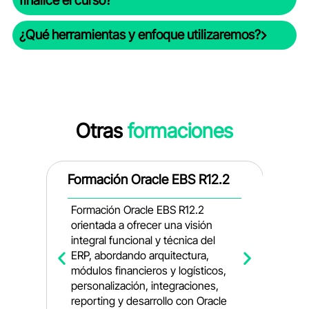
finalice el curso?
¿Qué herramientas y enfoque utilizaremos?
Otras
formaciones
te
Formación Oracle EBS R12.2
F
D
Formación Oracle EBS R12.2
L
orientada a ofrecer una visión
integral funcional y técnica del
F
ERP, abordando arquitectura,
a
módulos financieros y logísticos,
c
personalización, integraciones,
f
n
reporting y desarrollo con Oracle
e