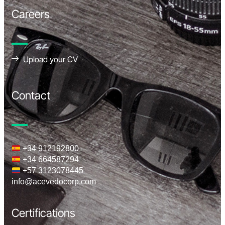
Careers
Upload your CV
Contact
+34 912192800
+34 664587294
+57 3123078445
info@acevedocorp.com
Certifications