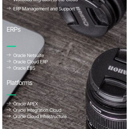
ERP Management and Support
ERPs
Oracle Netsuite
Oracle Cloud ERP
Oracle EBS
Platforms
Oracle APEX
Oracle Integration Cloud
Oracle Cloud Infrastructure